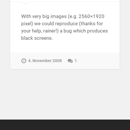
With very big images (e.g. 2560×1920
pixel) we could reproduce (thanks for
your help, rainer!) a bug which produces
black screens.
4. November 2008
1