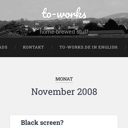
to-works
home-brewed stuff
ADS
KONTAKT
TO-WORKS.DE IN ENGLISH
MONAT
November 2008
Black screen?