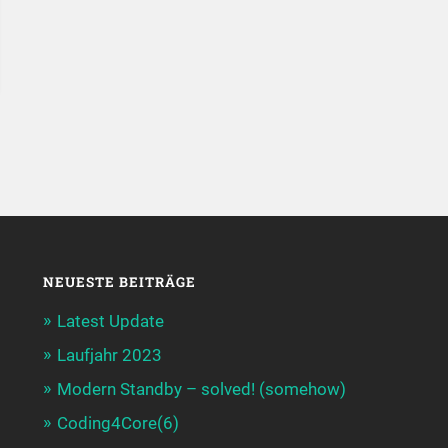
NEUESTE BEITRÄGE
Latest Update
Laufjahr 2023
Modern Standby – solved! (somehow)
Coding4Core(6)