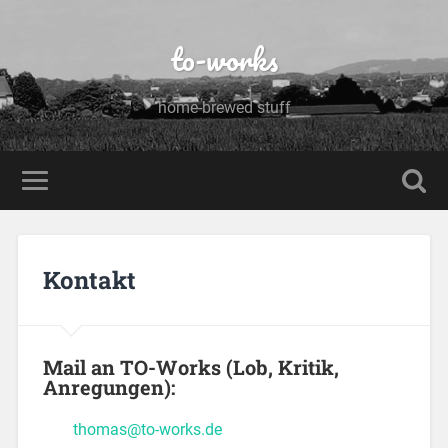
to-works
home-brewed stuff
Kontakt
Mail an TO-Works
(Lob, Kritik,
Anregungen):
thomas@to-works.de