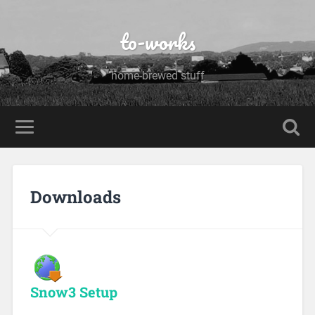
to-works
home-brewed stuff
Downloads
Snow3 Setup