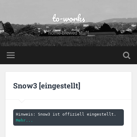
to-works
home-brewed stuff
Snow3 [eingestellt]
Hinweis: Snow3 ist offiziell eingestellt. 