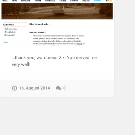
…thank you, wordpress 2.x! You served me
very well!
16. August 2014
0