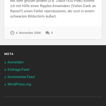
Mit sehr großen Bildern (z.B. 2560×1920 Pixel) konnte
ich mit Hilfe eines Ripples-Anwenders (Vielen Dank an
Rainer!!) einen Fehler reproduzieren, der sich in einem
schwarzen Bildschirm äußert.
4. November 2008
0
META
Anmelden
Eintrags-Feed
Kommentar-Feed
WordPress.org