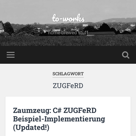
to-works
home-brewed stuff
SCHLAGWORT
ZUGFeRD
Zaumzeug: C# ZUGFeRD
Beispiel-Implementierung
(Updated!)