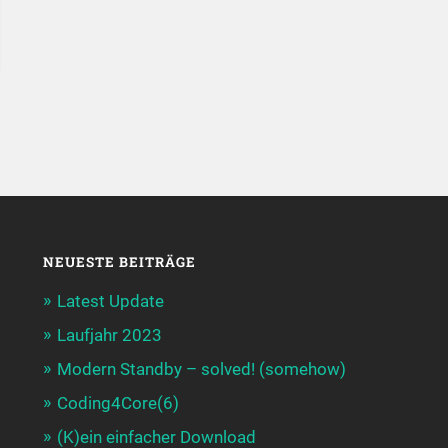
NEUESTE BEITRÄGE
Latest Update
Laufjahr 2023
Modern Standby – solved! (somehow)
Coding4Core(6)
(K)ein einfacher Download