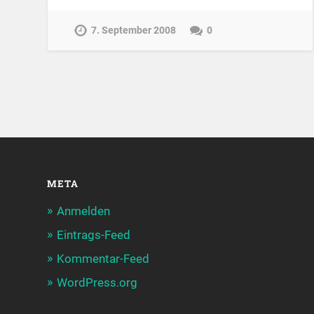
7. September 2008
0
META
Anmelden
Eintrags-Feed
Kommentar-Feed
WordPress.org