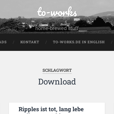
to-works
home-brewed stuff
ADS
KONTAKT
TO-WORKS.DE IN ENGLISH
SCHLAGWORT
Download
Ripples ist tot, lang lebe