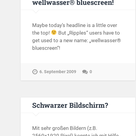
wellwasser® bluescreen!
Maybe today’s headline is a little over
the top!
But „Ripples“ users have to
get used to a new name: „wellwasser®
bluescreen“!
6. September 2009
0
Schwarzer Bildschirm?
Mit sehr großen Bildern (z.B.
2560×1920 Pixel) konnte ich mit Hilfe