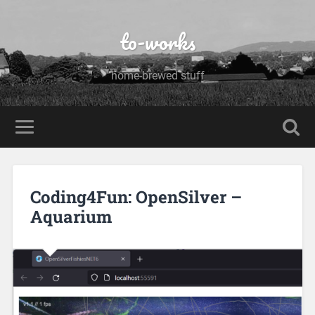
to-works
home-brewed stuff
Coding4Fun: OpenSilver –
Aquarium