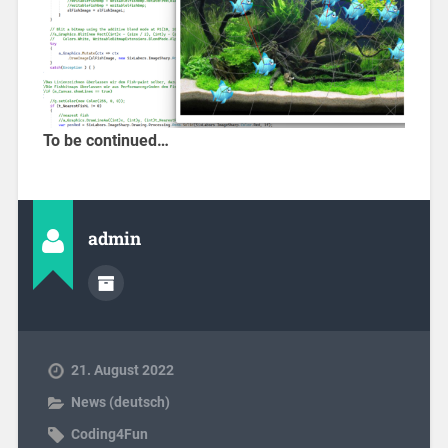
To be continued…
admin
21. August 2022
News (deutsch)
Coding4Fun