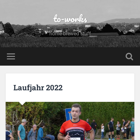
to-works
home-brewed stuff
Laufjahr 2022